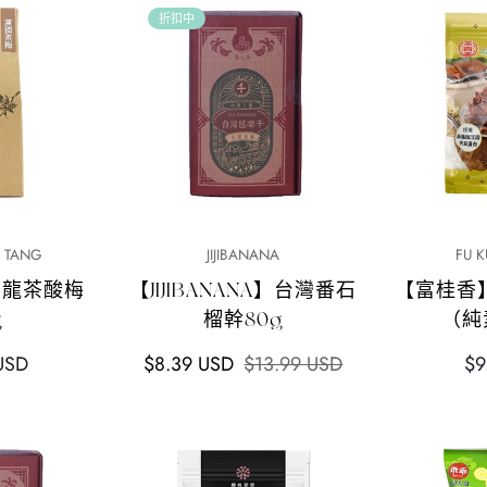
格
折扣中
加
快速添加
 TANG
JIJIBANANA
FU K
烏龍茶酸梅
【JIJIBANANA】台灣番石
【富桂香
g
榴幹80g
（純
銷
正
正
USD
$8.39 USD
$13.99 USD
$9
售
常
常
價
價
價
格
格
格