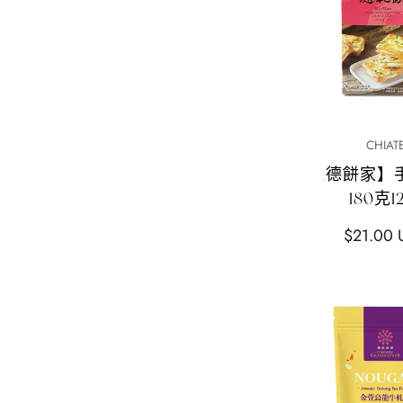
快速添加
快速添
HIWALK
CHIAT
【HIWALK】 蛋捲（花
【佳德餅家】
生）400g 8個
180克1
正
正
$42.00 USD
$21.00 
常
常
價
價
格
格