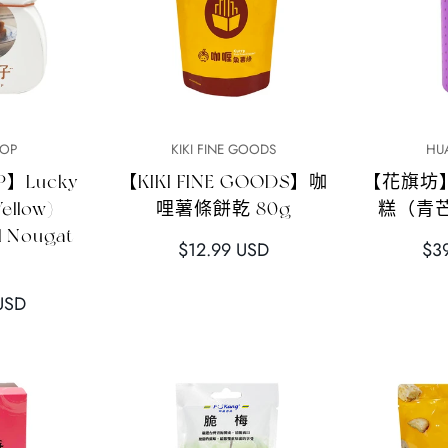
加
快速添加
HOP
KIKI FINE GOODS
HU
P】Lucky
【KIKI FINE GOODS】咖
【花旗坊
ellow)
哩薯條餅乾 80g
糕（青芒
rl Nougat
正
正
$12.99 USD
$3
g
常
常
價
價
USD
格
格