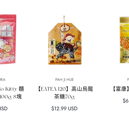
加
快速添加
URA
PAH JI HUE
 Kitty 麵
【EATEA 120】高山烏龍
【富康
00g 8塊
茶糖70g
正
$6
正
常
USD
$12.99 USD
常
價
價
格