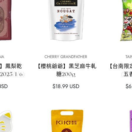
加
快速添加
ANA
CHERRY GRANDFATHER
TA
NA】鳳梨乾
【櫻桃爺爺】黑芝麻牛軋
【台南限
025/1/6)
糖200g
(五
正
正
USD
$18.99 USD
$6
常
常
價
價
格
格