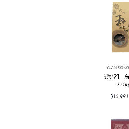
格
格
快速添加
快速添
TAIWAN GO!
YUAN RONG
【康美得】脆皮蝦餅(原
【元榮堂】 
味)40g
250
正
正
$5.99 USD
$16.99 
常
常
價
價
格
格