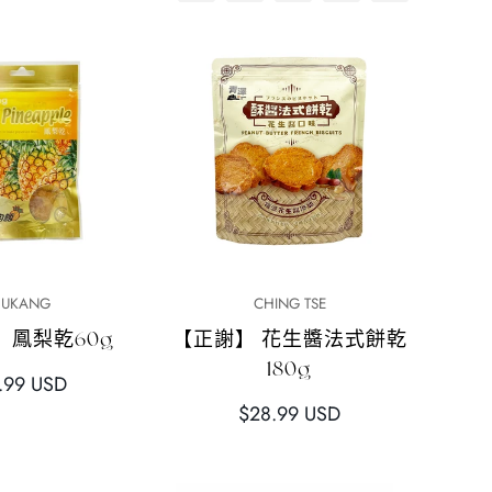
快速添加
快速添加
FUKANG
CHING TSE
】鳳梨乾60g
【正謝】 花生醬法式餅乾
180g
.99 USD
正
$28.99 USD
常
價