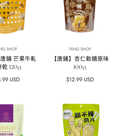
快速添加
快速添加
NG SHOP
TANG SHOP
】唐鋪 芒果牛軋
【唐鋪】杏仁軟糖原味
乾 120g
100g
正
5.99 USD
$12.99 USD
常
價
格