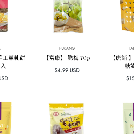
加
快速添加
E
FUKANG
TA
手工蔥軋餅
【富康】 脆梅 70g
【唐鋪 
2入
糖餅
正
$4.99 USD
常
正
USD
$1
價
常
格
價
格