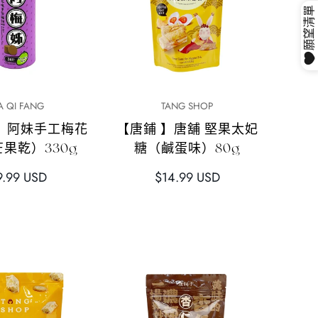
快速添加
快速添加
A QI FANG
TANG SHOP
】阿妹手工梅花
【唐鋪 】唐舖 堅果太妃
果乾）330g
糖（鹹蛋味）80g
正
9.99 USD
$14.99 USD
常
價
格