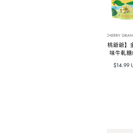
快速添加
快速添
RED SAKURA
CHERRY GRAN
【紅櫻花】Hello Kitty 餅
【櫻桃爺爺】
乾（巧克力）39g 3塊
味牛軋糖1
正
正
$4.99 USD
$14.99 
常
常
價
價
格
格