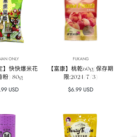
快速添加
快速添加
INAN ONLY
FUKANG
定】快快爆米花
【富康】桃乾60g(保存期
香粉) 80g
限:2024/7/3)
正
.99 USD
$6.99 USD
常
價
格