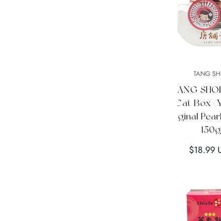
快速添加
快速添
TAIWAN GO!
TANG S
【全家】混合爆米花-焦
【TANG SHO
糖海鹽 60g
Cat Box (Y
Original Pea
正
$5.99 USD
150
常
價
正
$18.99 
格
常
價
格