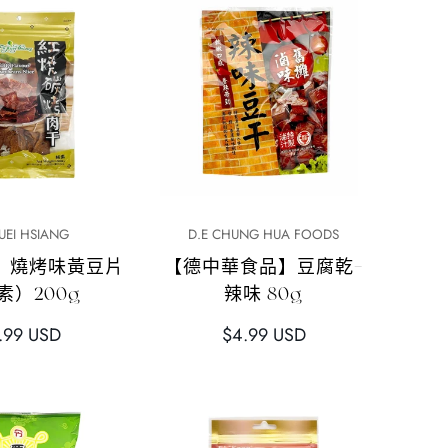
格
快速添加
快速添加
UEI HSIANG
D.E CHUNG HUA FOODS
】燒烤味黃豆片
【德中華食品】豆腐乾-
素）200g
辣味 80g
正
.99 USD
$4.99 USD
常
價
格