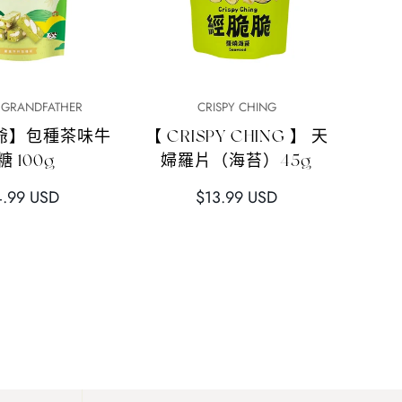
快速添加
快速添加
 GRANDFATHER
CRISPY CHING
爺】包種茶味牛
【 CRISPY CHING 】 天
糖 100g
婦羅片（海苔）45g
正
4.99 USD
$13.99 USD
常
價
格