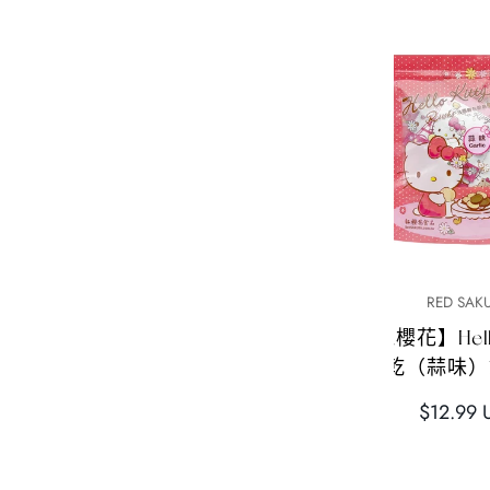
快速添加
快速添
TOP DRY
RED SAK
【TOP DRY】元気烤海苔
【紅櫻花】Hello
（辣）50g
包乾（蒜味）1
正
正
$12.99 USD
$12.99 
常
常
價
價