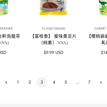
加
快速添加
DFATHER
FU KUEI HSIANG
CHERRY
金軒烏龍茶
【富桂香】 蜜味黃豆片
【櫻桃爺
00g
（純素）300g
軋
正
正
USD
$9.99 USD
$1
常
常
價
價
格
格
«
1
2
3
4
5
…
7
»