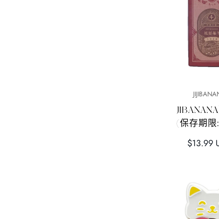
快速添加
快速添
TTL TAIWAN
JIJIBAN
【TTL台灣】 米果（辣）
【JIJIBANA
150g
80g(保存期限:2
正
正
$7.99 USD
$13.99 
常
常
價
價
格
格